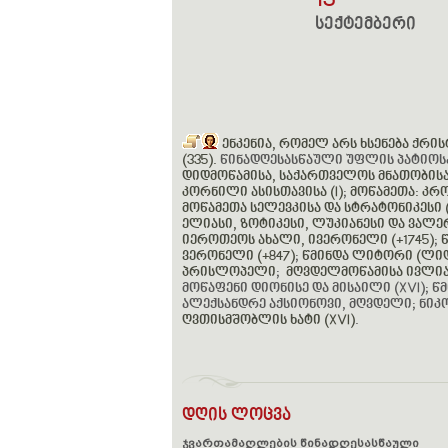
13
სექტემბერი
ენკენია, რომელ არს ხსენება ქრი
(335).
წინადღესასწაული უფლის პატიოსა
დიდმოწამისა, საქართველოს მნათობისა,
კორნილი ასისთავისა (I)
;
მოწამეთა: კრო
მოწამეთა სელევკისა და სტრატონიკესი (I
ელიასი, ზოტიკესი, ლუკიანესი და ვალერ
იეროთეოს ახალი, ივერონელი (+1745)
;
წ
ვერონელი (+847)
;
წმინდა ლიტორი (ლიდუ
პრისლოპელი
;
მღვდელმოწამისა ივლიან
მოწაფენი დიონისე და მისაილი (XVI); 
ალექსანდრე აქსიონოვი, მღვდელი; ნიკოლ
ღვთისმშობლის ხატი (XVI)
.
დღის ლოცვა
ჯვართამაღლების წინადღესასწაული