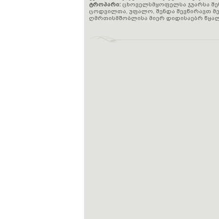
ტროპარი:
ცხოველსმყოფელსა ჯუარსა შენს
ცოდვილთა, უფალო, შენდა შევწირავთ მე
ღმრთისმშობლისა მიერ დიდისაებრ წყალო