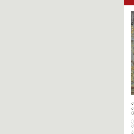
მ
კ
წ
ე
მ
კ