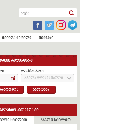
წმინდა წერილი
წიგნები
დმივი კალენდარი
ლი
დღესასწაული:
ყველა დღესასწაული
გამოთვლა
განულება
ეკლესიო კალენდარი
ველი სტილით
ახალი სტილით