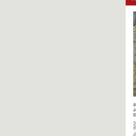
მ
კ
წ
ე
მ
კ