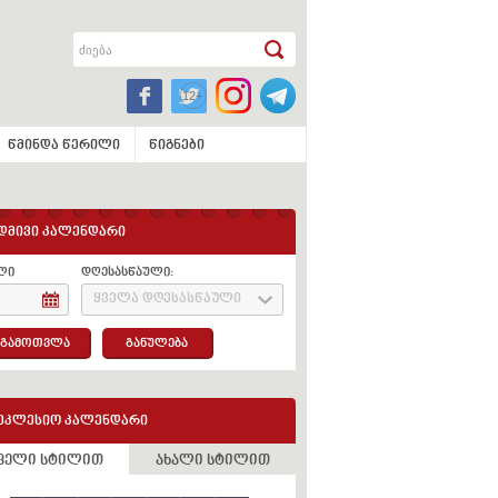
წმინდა წერილი
წიგნები
დმივი კალენდარი
ლი
დღესასწაული:
ყველა დღესასწაული
გამოთვლა
განულება
ეკლესიო კალენდარი
ველი სტილით
ახალი სტილით