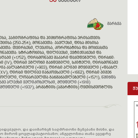
30
აგვისტო
მარხვა
ძისა, ჰაგიოგრაფისა და ჰიმნოგრაფისა ერისათვის
ცისა (250-254)
;
მოწამეთა: პავლესი, დისა მისისა
მეთა: თვირსესი, ლევკისა, კორონატისა და მოყვასთა
წამეთა: სტრატონისა, ფილიპესი, ევტიქიანესი და
ღაპი (+1752)
;
ღირსმოწამე მაკარი დაყუდებული
;
ღირსნი:
ი (IV)
;
ღირსი ეგლონი განდეგილი, სკიტელი
;
ღირსმოწამე
ია კალაბრიელი (+903)
;
ღირსი ალიპი მღვიმელი (+დაახლ.
XV)
;
ღირსი ფილიპე იანკოვსკელი (+1662)
;
ღირსი პიმენ
ოლელი, ლოპარეელთა განმანათლებელი (+1571)
; წმინდა
ამე ალექსი ველიკოსელსკი, მღვდელი (+1918)
ღვდელი (+1937);
არმატიის (ამარტიის) ღვთისმშობლის
ჟ
დიდებულო, და დაიმარხენ საღმრთონი მცნებანი მისნი, და
კო მირონ ყოვლადპატიოსანო; ანგელოზთა თანა ევედრე