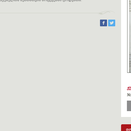
მცემელთა შენთათვის მოტევებაი ცოდვათა.
ჟ
#
დღ