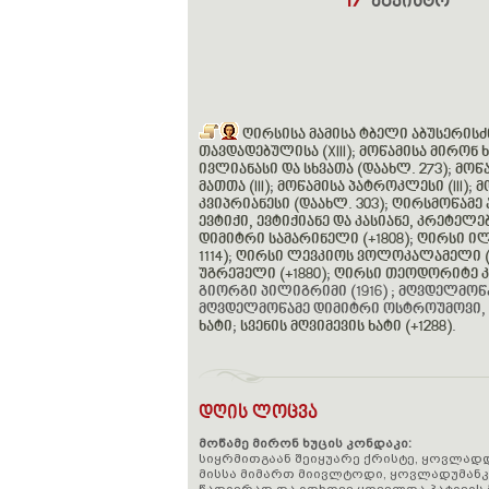
17
აგვისტო
ღირსისა მამისა ტბელი აბუსერის
თავდადებულისა (XIII)
;
მოწამისა მირონ ხუ
ივლიანასი და სხვათა (დაახლ. 273)
;
მოწა
მათთა (III)
;
მოწამისა პატროკლესი (III)
;
მო
კვიპრიანესი (დაახლ. 303)
;
ღირსმოწამე ა
ევტიქი, ევტიქიანე და კასიანე, კრეტელებ
დიმიტრი სამარინელი (+1808)
;
ღირსი ილ
1114)
;
ღირსი ლევკიოს ვოლოკალამელი (
უგრეშელი (+1880)
;
ღირსი თეოდორიტე კ
გიორგი პილიგრიმი (1916) ; მღვდელმოწ
მღვდელმოწამე დიმიტრი ოსტროუმოვი, მ
ხატი
;
სვენის მღვიმევის ხატი (+1288)
.
დღის ლოცვა
მოწამე მირონ ხუცის კონდაკი:
სიყრმითგაან შეიყუარე ქრისტე, ყოვლად
მისსა მიმართ მიივლტოდი, ყოვლადუმან