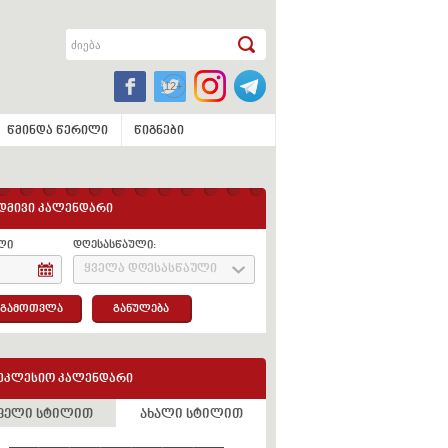
წმინდა წერილი
წიგნები
დმივი კალენდარი
ლი
დღესასწაული:
ყველა დღესასწაული
გამოთვლა
განულება
ეკლესიო კალენდარი
ველი სტილით
ახალი სტილით