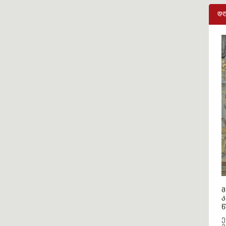
დღ
მ
კ
წ
ე