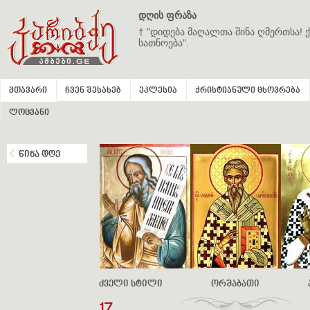
დღის ფრაზა
† "დიდება მაღალთა შინა ღმერთსა! ქ
სათნოება".
მთავარი
ჩვენ შესახებ
ეკლესია
ქრისტიანული ცხოვრება
ლოცვანი
წინა დღე
ძველი სტილი
ორშაბათი