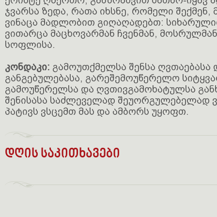
ქრისტე ღმერთო, განზრახვით სათნო-იყავ 
ჯვარსა ზედა, რათა იხსნე, რომელი შექმენ, 
ვინაცა მადლობით გიღაღადებთ: სიხარული
ვითარცა მაცხოვარმან ჩვენმან, მოსრულმა
სოფლისა.
კონდაკი:
გამოუთქმელსა შენსა ღვთაებასა 
განგებულებასა, გარეშემოუწერელო სიტყვაო
გამოუწერელსა და ღვთივგამოხატულსა გა
შენისასა საძლეველად შეუორგულებელად ვ
პატივს ვსცემთ მას და ამბორს უყოფთ.
დღის საკითხავები