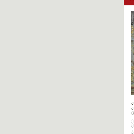
მ
კ
წ
ე
მ
კ