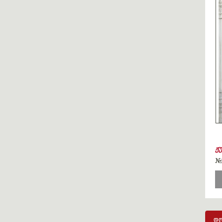
ჟ
#
დღ