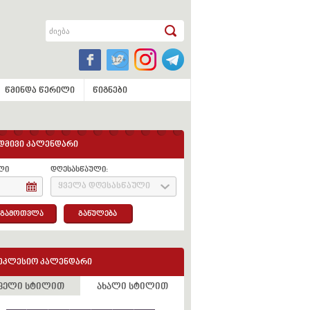
წმინდა წერილი
წიგნები
დმივი კალენდარი
ლი
დღესასწაული:
ყველა დღესასწაული
გამოთვლა
განულება
ეკლესიო კალენდარი
ველი სტილით
ახალი სტილით