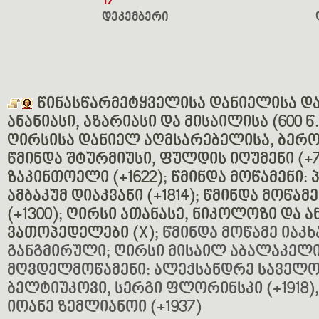
17
დეკემბერი
წინასწარმეტყველისა დანიელისა და
ანანიასი, აზარიასი და მისაილისა (600 
ღირსისა დანიელ აღმსარებელისა, ბერობ
წმინდა შტურმიუსი, ფულდის იღუმენი (+7
ზაკინთოელი (+1622)
;
წმინდა მოწამენი: 
ამბაკუმ დიაკვანი (+1814)
;
წმინდა მოწამე
(+1300)
;
ღირსი ათანასე, ნიკოლოზი და ა
ვათოპედელები (X)
; წმინდა მოწამე იაკ
განგმირული; ღირსი მისაილ აბალაკელი 
მღვდელმოწამენი: ალექსანდრე საველო
ბელტიუკოვი, სერგი ფლორინსკი (+1918)
იოანე ზემლიანოი (+1937)