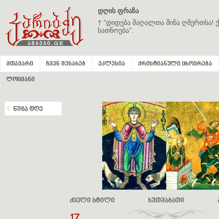
დღის ფრაზა
† "დიდება მაღალთა შინა ღმერთსა! ქ
სათნოება".
მთავარი
ჩვენ შესახებ
ეკლესია
ქრისტიანული ცხოვრება
ლოცვანი
წინა დღე
ძველი სტილი
ხუთშაბათი