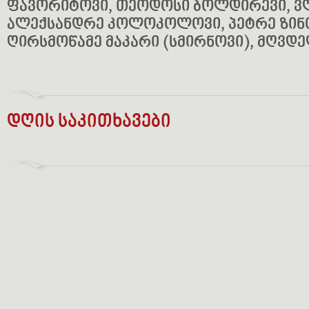
ფავორიტოვი, თეოდოსი ბოლდირევი, ვლ
ალექსანდრე კოლოკოლოვი, პეტრე ზინოვ
ღირსმოწამე მაკარი (სმირნოვი), მღვდელ
დღის საკითხავები