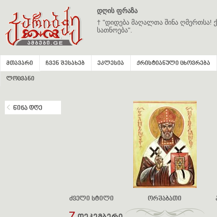
დღის ფრაზა
† "დიდება მაღალთა შინა ღმერთსა! ქ
სათნოება".
მთავარი
ჩვენ შესახებ
ეკლესია
ქრისტიანული ცხოვრება
ლოცვანი
წინა დღე
ძველი სტილი
ორშაბათი