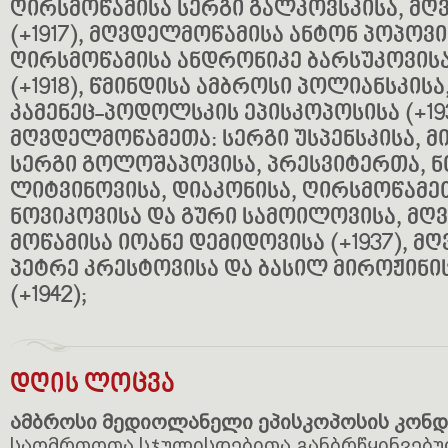
ღირსმოწამისა სერგი გალკოვსკისა, მღ
(+1917), მღვდელმოწამისა ანტონ პოპოვი
ღირსმოწამისა ანდრონიკე ბარსუკოვისა
(+1918), წმინდისა ამბროსი პოლიანსკის
კამენეც-პოდოლსკის ეპისკოპოსისა (+193
მღვდელმოწამეთა: სერგი უსპენსკისა, მი
სერგი გოლოშაპოვისა, პრესვიტერთა, 
ლიტვინოვისა, დიაკონისა, ღირსმოწამე
ნოვიკოვისა და გური სამოილოვისა, მღ
მოწამისა იოანე დემიდოვისა (+1937), 
პეტრე კრესტოვისა და ბასილ მიროჟინი
(+1942);
დღის ლოცვა
ამბროსი მედიოლანელი ეპისკოპოსის კონდ
საღმრთოთა სჯულისდებითა განბრწყინვებუ