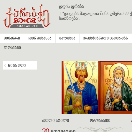
დღის ფრაზა
† "დიდება მაღალთა შინა ღმერთსა! ქ
სათნოება".
მთავარი
ჩვენ შესახებ
ეკლესია
ქრისტიანული ცხოვრება
ლოცვანი
წინა დღე
ძველი სტილი
ორშაბათი