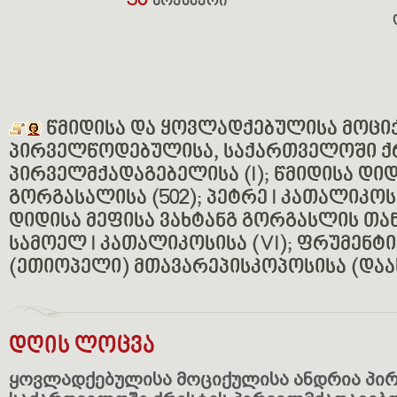
30
ნოემბერი
წმიდისა და ყოვლადქებულისა მოცი
პირველწოდებულისა, საქართველოში ქ
პირველმქადაგებელისა (I)
;
წმიდისა დიდ
გორგასალისა (502)
;
პეტრე I კათალიკოს
დიდისა მეფისა ვახტანგ გორგასლის თა
სამოელ I კათალიკოსისა (VI)
;
ფრუმენტი
(ეთიოპელი) მთავარეპისკოპოსისა (დაახ
დღის ლოცვა
ყოვლადქებულისა მოციქულისა ანდრია პი