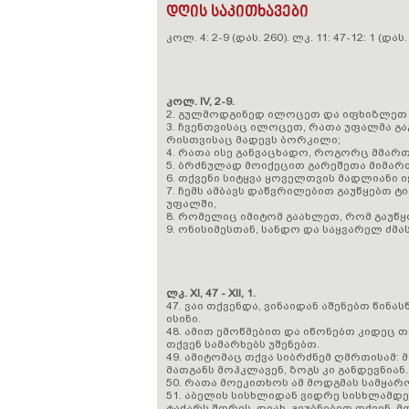
დღის საკითხავები
კოლ. 4: 2-9 (დას. 260). ლკ. 11: 47-12: 1 (დას. 
კოლ. IV, 2-9.
2. გულმოდგინედ ილოცეთ და იფხიზლეთ 
3. ჩვენთვისაც ილოცეთ, რათა უფალმა გა
რისთვისაც მადევს ბორკილი;
4. რათა ისე განვაცხადო, როგორც მმართე
5. ბრძნულად მოიქეცით გარეშეთა მიმარ
6. თქვენი სიტყვა ყოველთვის მადლიანი 
7. ჩემს ამბავს დაწვრილებით გაუწყებთ ტ
უფალში,
8. რომელიც იმიტომ გაახლეთ, რომ გაუწყო
9. ონისიმესთან, სანდო და საყვარელ ძმას
ლკ. XI, 47 - XII, 1.
47. ვაი თქვენდა, ვინაიდან აშენებთ წინ
ისინი.
48. ამით ემოწმებით და იწონებთ კიდეც თ
თქვენ სამარხებს უშენებთ.
49. ამიტომაც თქვა სიბრძნემ ღმრთისამ:
მათგანს მოჰკლავენ, ზოგს კი განდევნიან.
50. რათა მოეკითხოს ამ მოდგმას სამყარ
51. აბელის სისხლიდან ვიდრე სისხლამდ
ტაძარს შორის. დიახ, გეუბნებით თქვენ, მ