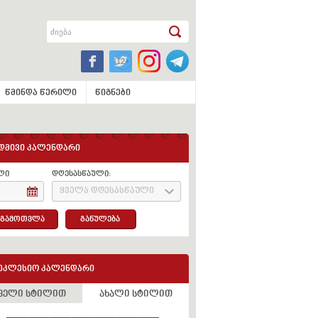
წმინდა წერილი
წიგნები
დმივი კალენდარი
ლი
დღესასწაული:
ყველა დღესასწაული
გამოთვლა
განულება
ეკლესიო კალენდარი
ველი სტილით
ახალი სტილით