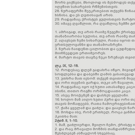
შორს ვიქნები, მხოლოდ ის მესმოდეს თ
იღვწით სახარების რწმენისთვის.
28. ნურაფერში შეუკრთებით თქვენს წინაა
ხსნისა, და ეს ღვთისაგან არის.
29. რადგანაც ქრისტეს გულისთვის მარტო 
30. იმავე ღვაწლით, რა ღვაწლიც ჩემში გ
1. ამრიგად, თუ არის რაიმე ნუგეში ქრისტ
თანაზიარობა სულისა, თუ არის რაიმე თა
2. აღავსეთ ჩემი სიხარული, რათა იყოთ 
ერთსულოვანნი და თანამოაზრენი.
3. ნურას ჩაიდენთ ცილობით და ცუდმედი
მიიჩნევდეთ ერთიმეორეს.
4. მარტო თავის თავზე ნუკი ზრუნავს თვი
ლკ. IX, 12-18.
12. როდესაც დღემ გადახრა იწყო, მივიდ
სოფლებსა და დაბებში ღამის გასათევად 
13. უთხრა მათ იესომ: თქვენ თვითონ მიე
და ორი თევზის გარდა, თუკი არ წავალთ,
14. რადგანაც იყო იქ ხუთი ათასამდე კაც
ისინი, თითო რიგში ორმოცდაათი კაცი.
15. ასეც მოიქცნენ და დასხეს ყველანი.
16. ხოლო მან აიღო ხუთი პური და ორი თ
თავის მოწაფეებს, რათა ჩამოერიგებინათ
17. ჭამა ყველამ და გაძღა; და გაავსეს 
18. მოხდა ისე, რომ ერთხელ, როცა გან
ჰკითხა მათ:
2ტიმ. II, 1-10.
1. მაშ, გაძლიერდი, შვილო ჩემო, ქრისტე
2. და რაც მრავალი მოწმის თანდასწრესი
შესძლებენ ასწავლონ სხვებსაც.