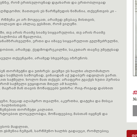
ქვენზე, რომ ერთსულოვნად დგახართ და ერთობლივად
ღმდგომთ; მათთვის ეს წარწყმედის ნიშანია, თქვენთვის კი -
რწმენა კი არ მოგეცათ, არამედ ვნებაც მისთვის,
იხილავთ და ახლაც გესმით, რომ ვიღვწი.
ეში, თუ არის რაიმე სიამე სიყვარულისა, თუ არის რაიმე
ნალმობა ან წყალობა,
თანამზრახველნი, ერთი და იმავე სიყვარულით გულშეძრულნი,
დობით, არამედ, ქედმოდრეკილნი, საკუთარ თავზე უმეტესად
თეული თქვენგანი, არამედ სხვებზეც იზრუნოს.
ნენ თორმეტნი და უთხრეს: გაუშვი ეს ხალხი ახლომახლო
და საჭმლის საშოვნად, ვინაიდან აქ უდაბურ ადგილას ვართ.
ცით საჭმელი. ხოლო მათ თქვეს: არაფერი გვაქვს ხუთი პურისა
 რომ საჭმელი ვუყიდოთ მთელ ამ ხალხს.
ი. მაგრამ მან თავის მოწაფეებს უთხრა: რიგ-რიგად დასხით
ჟ
#
ევზი, ზეცად აღაპყრო თვალნი, აკურთხა, დატეხა და მისცა
 ხალხისთვის.
ნარჩენებით თორმეტი კალათი.
მარტოებით ლოცულობდა, მოწაფეებიც მასთან იყვნენ და
 იესოს მადლით,
თ გსმენია ჩემგან, სარწმუნო ხალხს გადაეცი, რომლებიც
დღ