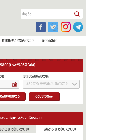
წმინდა წერილი
წიგნები
დმივი კალენდარი
ლი
დღესასწაული:
ყველა დღესასწაული
გამოთვლა
განულება
ეკლესიო კალენდარი
ველი სტილით
ახალი სტილით