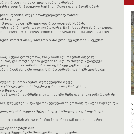
გორც ქრისტე იესოს კეთილმა მეომარმა.
ფეხს ცხოვრებისეული საქმით, რათა თავი მოაწონოს
გვინის ღირსი, თუკი არასჯულიერად ომობს.
მოს ნაყოფი.
 ღმერთი მოგცემს ყველაფრის გაგების უნარს.
ლისაგან, მკვდრეთით აღმდგარი, ჩემი სახარების მიხედვით.
მდე, როგორც ბოროტმოქმედი, მაგრამ ღვთის სიტყვას ვერ
ვის, რომ მათაც ჰპოვონ ხსნა ქრისტე იესოში საუკუნო
ლსაც ჰქვია გოლგოთა, რაც ნიშნავს თხემის ადგილს,
ძმარი, და როცა გემო გაუსინჯა, აღარ მოუნდა დალევა.
ა გაიყვეს მისი სამოსი, რათა აღსრულდეს თქმული
ს: ერთმანეთში გაიყვეს ჩემი სამოსი და ჩემს კვართზე
ება: ეს არის იესო, იუდეველთა მეფე!
 ავაზაკი, ერთი მარჯვნივ და მეორე მარცხნივ.
ს აქნევდნენ
 სამ დღეში აღმშენებელო, იხსენი შენი თავი; თუ ღმერთის ძე
თან, უხუცესებსა და ფარისევლებთან ერთად დასცინოდნენ და
მ
კ
უძლია; თუ ისრაელის მეუფეა, დე, ჩამოვიდეს ჯვრიდან და
წ
ს, დე, იხსნას ახლა ღმერთმა, ვინაიდან თქვა: ძე ვარო
ე
მ
ვე აგინებდნენ მას.
კ
თამდე წყვდიადმა მოიცვა მთელი ქვეყანა.