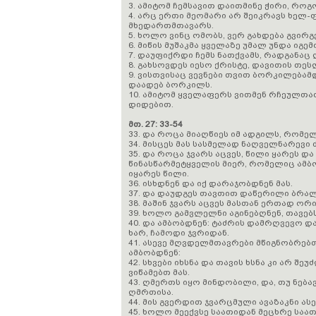
3. ამიტომ ჩემსავით დაითმინე ჭირი, რო
4. არც ერთი მეომარი არ შეიკრავს ხელ-
მხედართმთავარს.
5. ხოლო ვინც ომობს, ვერ გახდება გვირ
6. მიწის მუშაკმა ყველაზე უმალ უნდა იგე
7. დაუფიქრდი ჩემს ნათქვამს, რადგანაც
8. გახსოვდეს იესო ქრისტე, დავითის თეს
9. ვისთვისაც ვევნები თვით ბორკილება
დაადებ ბორკილს.
10. ამიტომ ყველაფერს ვითმენ რჩეულთათ
დიდებით.
მთ. 27: 33-54
33. და როცა მიაღწიეს იმ ადგილს, რომე
34. მისცეს მას სასმელად ნაღველნარევი 
35. და როცა ჯვარს აცვეს, წილი ყარეს დ
წინასწარმეტყველის მიერ, რომელიც ამბობ
იყარეს წილი.
36. ისხდნენ და იქ დარაჯობდნენ მას.
37. და დაუდგეს თავთით დაწერილი ბრალდ
38. მაშინ ჯვარს აცვეს მასთან ერთად ორი
39. ხოლო გამვლელნი აგინებღნენ, თავებ
40. და ამბობდნენ: ტაძრის დამრღვევო და
ხარ, ჩამოდი ჯვრიდან.
41. ასევე მღვდელმთავრები მწიგნობრებ
ამბობდნენ:
42. სხვები იხსნა და თავის ხსნა კი არ შე
ვიწამებთ მას.
43. ღმერთს იყო მინდობილი, და, თუ ნებავ
ღმრთისა.
44. მის გვერდით ჯვარცმული ავაზაკნი ასე
45. ხოლო მეექვსე საათიდან მეცხრე საა