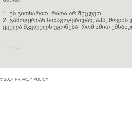
1. ეს გითხარით, რათა არ შეცდეთ.
2. გამოგყრიან სინაგოგებიდან; აჰა, მოდის
ყველა მკვლელს ეგონება, რომ ამით ემსახუ
© 2014 PRIVACY POLICY
casino
casino
casino
temp
siteleri
siteleri
siteleri
mail
2023
idpcongress.org
bedava
uluslararası
Betpasgiris.vip
mobilcasinositeleri.com
bonus
nakliyat
restbetgiris.co
ilbet
bonus
betpastakip.com
ilbet
veren
restbet.com
giris
siteler
betpas.com
ilbet
bonus
restbettakip.com
yeni
veren