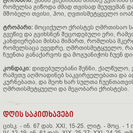
ტროპარი:
ჟამსა ვნებისასა წინაშე ჯვარისა
რომელსა გიწოდა ძმად თვისად მეუფემან დ
მშობელი თვისი, ჰოი, ღვთისმეტყველო იოანე
ტროპარი:
მოციქულო ქრისტეს ღმრთისაო 
გვეწიე და გვიხსნენ შეცოდებული ერი, რამეთ
კანდიერებაი მისსა მიმართ, რომლისა მკერ
რომელსაცა ევედრე, ღმრთისმეტყუელო, რ
ჩუენთა განაქარვოს და მოგუანიჭოს ჩუენ დ
კონდაკი:
დიდებულებანი შენნი, ქალწულო, ვ
რამეთუ აღმოადინებ საკვირველებათა და ა
კურნებათა, და მეოხ ხარ სულთა ჩუენთათვი
ღმრთისმეტყუელი და მეგობარი ქრისტესი.
დღის საკითხავები
ცისკ. - ინ. 67 დას. XXI, 15-25. ლიტ. - მოც. - 1
IV, 12-19. ინ. 61 დას. XIX, 25-27; XXI, 24-25.