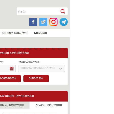
წმინდა წერილი
წიგნები
დმივი კალენდარი
ლი
დღესასწაული:
ყველა დღესასწაული
გამოთვლა
განულება
ეკლესიო კალენდარი
ველი სტილით
ახალი სტილით