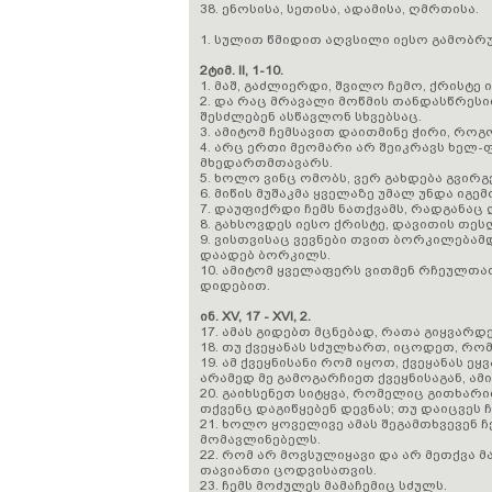
38. ენოსისა, სეთისა, ადამისა, ღმრთისა.
1. სულით წმიდით აღვსილი იესო გამობრუ
2ტიმ. II, 1-10.
1. მაშ, გაძლიერდი, შვილო ჩემო, ქრისტე
2. და რაც მრავალი მოწმის თანდასწრესი
შესძლებენ ასწავლონ სხვებსაც.
3. ამიტომ ჩემსავით დაითმინე ჭირი, რო
4. არც ერთი მეომარი არ შეიკრავს ხელ-
მხედართმთავარს.
5. ხოლო ვინც ომობს, ვერ გახდება გვირ
6. მიწის მუშაკმა ყველაზე უმალ უნდა იგე
7. დაუფიქრდი ჩემს ნათქვამს, რადგანაც
8. გახსოვდეს იესო ქრისტე, დავითის თეს
9. ვისთვისაც ვევნები თვით ბორკილება
დაადებ ბორკილს.
10. ამიტომ ყველაფერს ვითმენ რჩეულთათ
დიდებით.
ინ. XV, 17 - XVI, 2.
17. ამას გიდებთ მცნებად, რათა გიყვარ
18. თუ ქვეყანას სძულხართ, იცოდეთ, რომ
19. ამ ქვეყნისანი რომ იყოთ, ქვეყანას ე
არამედ მე გამოგარჩიეთ ქვეყნისაგან, ამ
20. გაიხსენეთ სიტყვა, რომელიც გითხარით
თქვენც დაგიწყებენ დევნას; თუ დაიცვეს ჩ
21. ხოლო ყოველივე ამას შეგამთხვევენ ჩე
მომავლინებელს.
22. რომ არ მოვსულიყავი და არ მეთქვა მ
თავიანთი ცოდვისათვის.
23. ჩემს მოძულეს მამაჩემიც სძულს.