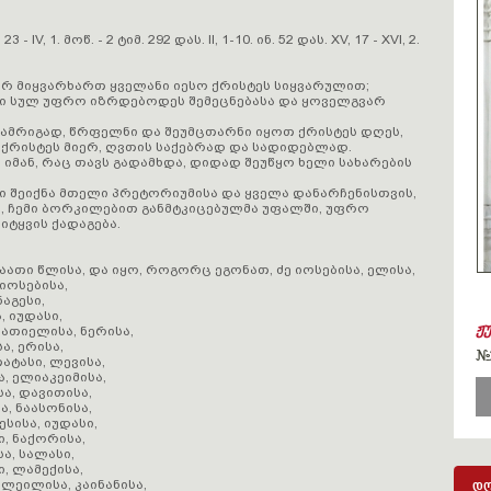
3 - IV, 1. მოწ. - 2 ტიმ. 292 დას. II, 1-10. ინ. 52 დას. XV, 17 - XVI, 2.
ორ მიყვარხართ ყველანი იესო ქრისტეს სიყვარულით;
ლი სულ უფრო იზრდებოდეს შემეცნებასა და ყოველგვარ
ა, ამრიგად, წრფელნი და შეუმცთარნი იყოთ ქრისტეს დღეს,
 ქრისტეს მიერ, ღვთის საქებრად და სადიდებლად.
 იმან, რაც თავს გადამხდა, დიდად შეუწყო ხელი სახარების
ადი შეიქნა მთელი პრეტორიუმისა და ყველა დანარჩენისთვის,
მ, ჩემი ბორკილებით განმტკიცებულმა უფალში, უფრო
ტყვის ქადაგება.
ათი წლისა, და იყო, როგორც ეგონათ, ძე იოსებისა, ელისა,
 იოსებისა,
ნაგესი,
, იუდასი,
ჟ
ლათიელისა, ნერისა,
ა, ერისა,
#
თატასი, ლევისა,
ა, ელიაკეიმისა,
სა, დავითისა,
ა, ნაასონისა,
ესისა, იუდასი,
ი, ნაქორისა,
სა, სალასი,
ი, ლამექისა,
ელეილისა, კაინანისა,
დღ