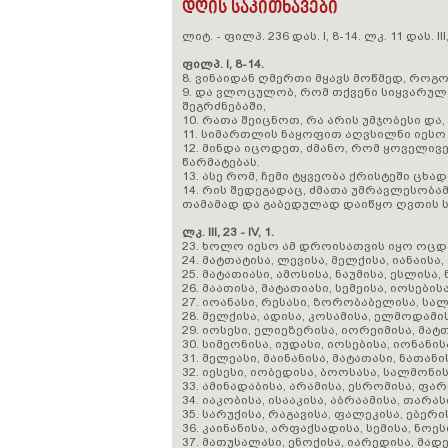
დღის საკითხავები
ლიტ. - ფილპ. 236 დას. I, 8-14. ლკ. 11 დას. III, 2
ფილპ. I, 8-14.
8. ვინაიდან ღმერთი მყავს მოწმედ, როგ
9. და ვლოცულობ, რომ თქვენი სიყვარუ
შეგრძნებაში,
10. რათა შეიცნოთ, რა არის უმჯობესი დ
11. სიმართლის ნაყოფით აღვსილნი იესო
12. მინდა იცოდეთ, ძმანო, რომ ყოველივე
წარმატებას.
13. ასე რომ, ჩემი ტყვეობა ქრისტეში ცხ
14. რის შედეგადაც, ძმათა უმრავლესობა
თამამად და გაბედულად დაიწყო ღვთის სი
ლკ. III, 23 - IV, 1.
23. ხოლო იესო ამ დროისათვის იყო ოცდა
24. მატთატისა, ლევისა, მელქისა, იანაისა,
25. მატათიასი, ამოსისა, ნაუმისა, ესლისა, 
26. მაათისა, მატათიასი, სემეისა, იოსებისა
27. იოანასი, რესასი, ზორობაბელისა, სა
28. მელქისა, ადისა, კოსამისა, ელმოდამის
29. იოსესი, ელიეზერისა, იორეიმისა, მატ
30. სიმეონისა, იუდასი, იოსებისა, იონანის
31. მელეასი, მაინანისა, მატათასი, ნათანი
32. იესესი, იობედისა, ბოოსასა, სალმონის
33. ამინადაბისა, არამისა, ესრომისა, ფარ
34. იაკობისა, ისააკისა, აბრაამისა, თარას
35. სარუქისა, რაგავისა, ფალეკისა, ებერი
36. კაინანისა, არფაქსადისა, სემისა, ნოეს
37. მათუსალასი, ენოქისა, იარედისა, მად