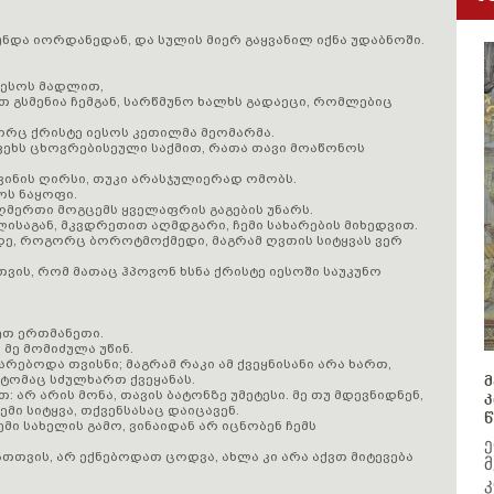
ნდა იორდანედან, და სულის მიერ გაყვანილ იქნა უდაბნოში.
 იესოს მადლით,
თ გსმენია ჩემგან, სარწმუნო ხალხს გადაეცი, რომლებიც
გორც ქრისტე იესოს კეთილმა მეომარმა.
ფეხს ცხოვრებისეული საქმით, რათა თავი მოაწონოს
გვინის ღირსი, თუკი არასჯულიერად ომობს.
მოს ნაყოფი.
 ღმერთი მოგცემს ყველაფრის გაგების უნარს.
ლისაგან, მკვდრეთით აღმდგარი, ჩემი სახარების მიხედვით.
მდე, როგორც ბოროტმოქმედი, მაგრამ ღვთის სიტყვას ვერ
ვის, რომ მათაც ჰპოვონ ხსნა ქრისტე იესოში საუკუნო
დეთ ერთმანეთი.
 მე მომიძულა უწინ.
ყვარებოდა თვისნი; მაგრამ რაკი ამ ქვეყნისანი არა ხართ,
იტომაც სძულხართ ქვეყანას.
მ
: არ არის მონა, თავის ბატონზე უმეტესი. მე თუ მდევნიდნენ,
კ
ემი სიტყვა, თქვენსასაც დაიცავენ.
წ
მი სახელის გამო, ვინაიდან არ იცნობენ ჩემს
ე
ათთვის, არ ექნებოდათ ცოდვა, ახლა კი არა აქვთ მიტევება
მ
კ