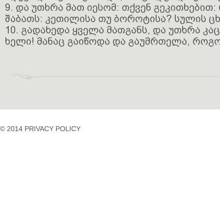
9. და უთხრა მათ იესომ: თქვენ გეკითხებით:
შაბათს: კეთილისა თუ ბოროტისა? სულის ცხ
10. გადახედა ყველა მათგანს, და უთხრა კაც
ხელი! მანაც გაიწოდა და გაუმრთელა, როგ
© 2014 PRIVACY POLICY
casino
casino
casino
temp
siteleri
siteleri
siteleri
mail
2023
idpcongress.org
bedava
uluslararası
Betpasgiris.vip
mobilcasinositeleri.com
bonus
nakliyat
restbetgiris.co
ilbet
bonus
betpastakip.com
ilbet
veren
restbet.com
giris
siteler
betpas.com
ilbet
bonus
restbettakip.com
yeni
veren