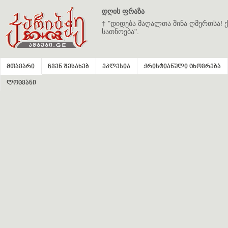
დღის ფრაზა
† "დიდება მაღალთა შინა ღმერთსა! ქ
სათნოება".
მთავარი
ჩვენ შესახებ
ეკლესია
ქრისტიანული ცხოვრება
ლოცვანი