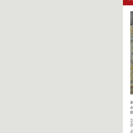
მ
კ
წ
ე
მ
კ