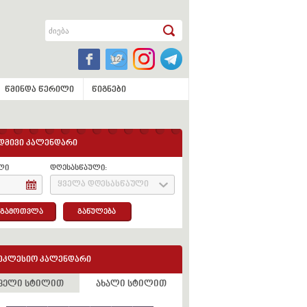
წმინდა წერილი
წიგნები
დმივი კალენდარი
ლი
დღესასწაული:
ყველა დღესასწაული
გამოთვლა
განულება
ეკლესიო კალენდარი
ველი სტილით
ახალი სტილით