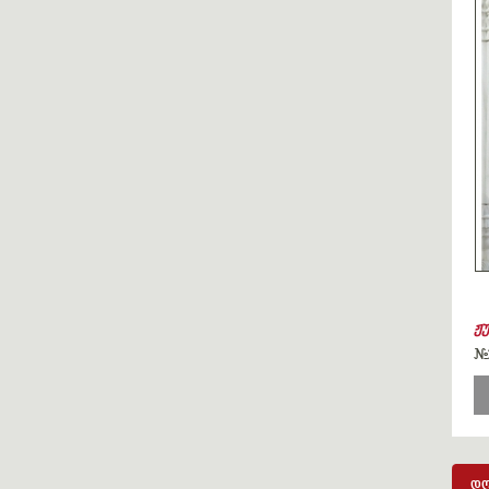
ჟ
#
დღ