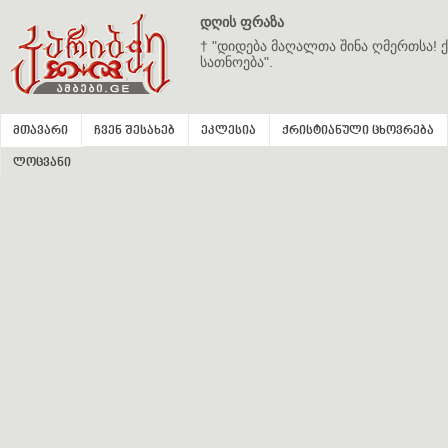
დღის ფრაზა
† "დიდება მაღალთა შინა ღმერთსა! ქ
სათნოება".
მთავარი
ჩვენ შესახებ
ეკლესია
ქრისტიანული ცხოვრება
ლოცვანი